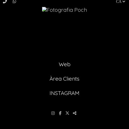
Fotografia Poch us atendrà a l'estudi del Carrer de Vic,
20 de dilluns a divendres de 17hs a 20hs. i dissabte de
10hs. a 13:30hs.. Per quelsevol consulta podeu trucar als
telèfons: 617 48 50 14 - 93 865 05 75 - o enviar un mail
a info@fotopoch.cat
Web
Àrea Clients
INSTAGRAM