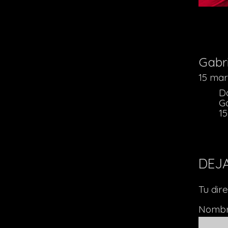
Gabr
15 mar
D
G
15
DEJ
Tu dir
Nomb