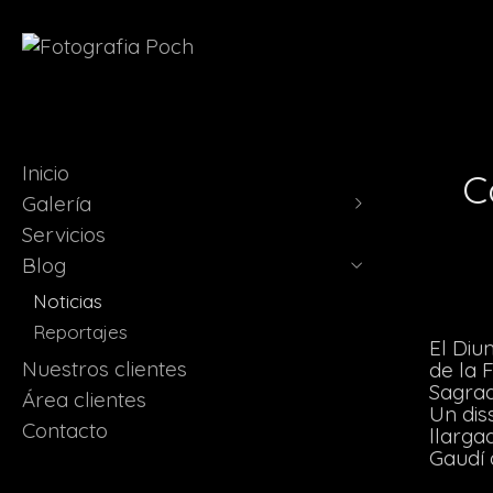
Inicio
C
Galería
Servicios
Presentación
Blog
Producto
Corporativa
Noticias
Estudio
Reportajes
El Diu
Naturaleza
Nuestros clientes
de la 
Sagrad
Vídeos
Área clientes
Un dis
Contacto
llarga
Gaudí 